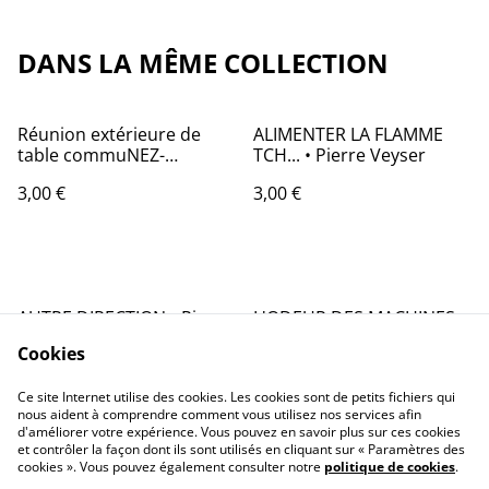
DANS LA MÊME COLLECTION
Réunion extérieure de
ALIMENTER LA FLAMME
table commuNEZ-
TCH... • Pierre Veyser
Kationniste avec
3,00 €
3,00 €
intervention souterraine •
Pierre Veyser
AUTRE DIRECTION • Pierre
L'ODEUR DES MACHINES •
Veyser
Pierre Veyser
Cookies
3,00 €
7,00 €
Ce site Internet utilise des cookies. Les cookies sont de petits fichiers qui
nous aident à comprendre comment vous utilisez nos services afin
d'améliorer votre expérience. Vous pouvez en savoir plus sur ces cookies
et contrôler la façon dont ils sont utilisés en cliquant sur « Paramètres des
cookies ». Vous pouvez également consulter notre
politique de cookies
.