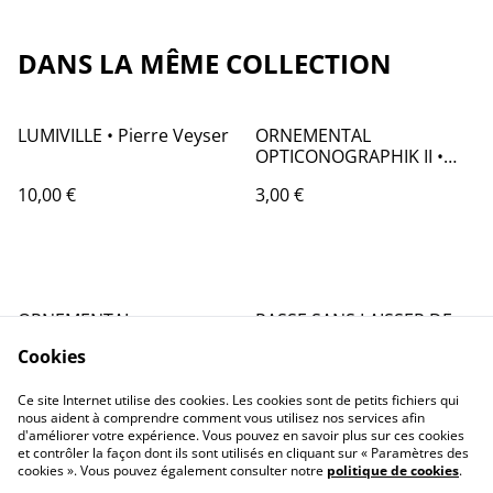
DANS LA MÊME COLLECTION
LUMIVILLE • Pierre Veyser
ORNEMENTAL
OPTICONOGRAPHIK II •
Pierre Veyser
10,00 €
3,00 €
ORNEMENTAL
PASSE SANS LAISSER DE
OPTICONOGRAPHIK I •
TRACES • Pierre Veyser
Cookies
Pierre Veyser
3,00 €
3,00 €
Ce site Internet utilise des cookies. Les cookies sont de petits fichiers qui
nous aident à comprendre comment vous utilisez nos services afin
d'améliorer votre expérience. Vous pouvez en savoir plus sur ces cookies
et contrôler la façon dont ils sont utilisés en cliquant sur « Paramètres des
cookies ». Vous pouvez également consulter notre
politique de cookies
.