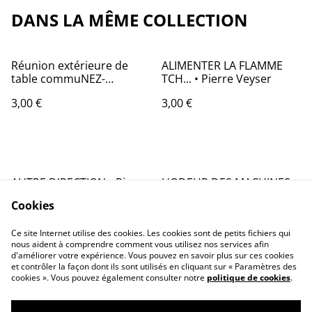
DANS LA MÊME COLLECTION
Réunion extérieure de
ALIMENTER LA FLAMME
table commuNEZ-
TCH... • Pierre Veyser
Kationniste avec
3,00 €
3,00 €
intervention souterraine •
Pierre Veyser
AUTRE DIRECTION • Pierre
L'ODEUR DES MACHINES •
Veyser
Pierre Veyser
Cookies
3,00 €
7,00 €
Ce site Internet utilise des cookies. Les cookies sont de petits fichiers qui
nous aident à comprendre comment vous utilisez nos services afin
d'améliorer votre expérience. Vous pouvez en savoir plus sur ces cookies
et contrôler la façon dont ils sont utilisés en cliquant sur « Paramètres des
cookies ». Vous pouvez également consulter notre
politique de cookies
.