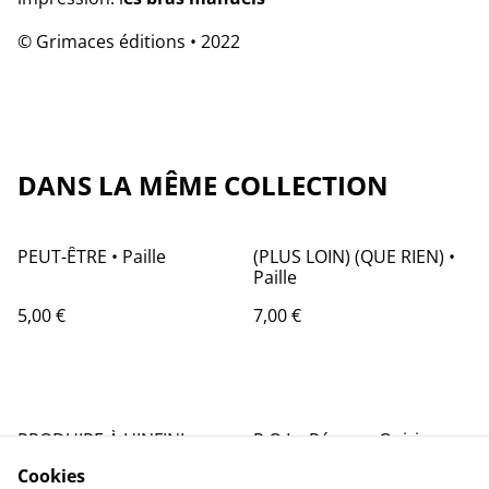
© Grimaces éditions • 2022
DANS LA MÊME COLLECTION
PEUT-ÊTRE • Paille
(PLUS LOIN) (QUE RIEN) •
Paille
5,00 €
7,00 €
PRODUIRE À L'INFINI •
R.O.I. - Réserve Onirique
Paille
Interdite • Paille
Cookies