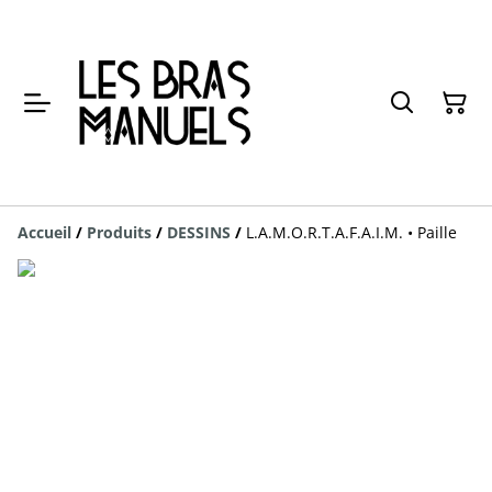
Accueil
/
Produits
/
DESSINS
/
L.A.M.O.R.T.A.F.A.I.M. • Paille