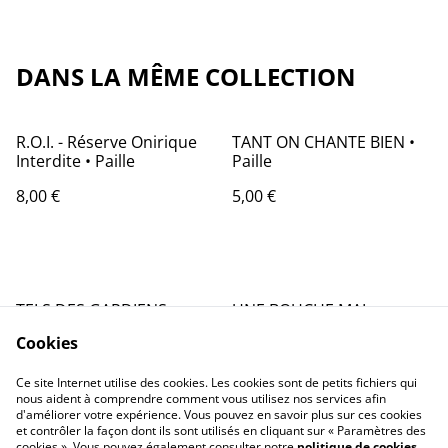
DANS LA MÊME COLLECTION
R.O.I. - Réserve Onirique
TANT ON CHANTE BIEN •
Interdite • Paille
Paille
8,00 €
5,00 €
TELS DES GARDIENS •
UNE BOUCHE MAL
Paille
IMPRIMÉE • Paille
Cookies
7,00 €
8,00 €
Ce site Internet utilise des cookies. Les cookies sont de petits fichiers qui
nous aident à comprendre comment vous utilisez nos services afin
d'améliorer votre expérience. Vous pouvez en savoir plus sur ces cookies
et contrôler la façon dont ils sont utilisés en cliquant sur « Paramètres des
cookies ». Vous pouvez également consulter notre
politique de cookies
.