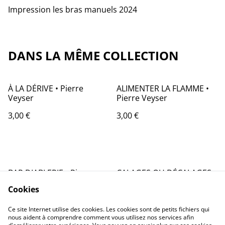
Impression les bras manuels 2024
DANS LA MÊME COLLECTION
À LA DÉRIVE • Pierre
ALIMENTER LA FLAMME •
Veyser
Pierre Veyser
3,00 €
3,00 €
BAR DIABLERIE • Pierre
CALAGES OU DÉCALAGES
Veyser
D'ENTREPOSAGES • Pierre
Cookies
Veyser
3,00 €
3,00 €
Ce site Internet utilise des cookies. Les cookies sont de petits fichiers qui
nous aident à comprendre comment vous utilisez nos services afin