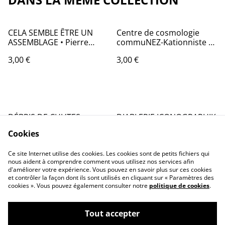
CELA SEMBLE ÊTRE UN
Centre de cosmologie
ASSEMBLAGE • Pierre
commuNEZ-Kationniste •
Veyser
Pierre Veyser
3,00 €
3,00 €
DÉBRIS DE CHUTES •
DIABLERIE ICONOGRAPHIK
Pierre Veyser
(les dossiers en attente) •
Cookies
Pierre Veyser
3,00 €
3,00 €
Ce site Internet utilise des cookies. Les cookies sont de petits fichiers qui
nous aident à comprendre comment vous utilisez nos services afin
d'améliorer votre expérience. Vous pouvez en savoir plus sur ces cookies
et contrôler la façon dont ils sont utilisés en cliquant sur « Paramètres des
cookies ». Vous pouvez également consulter notre
politique de cookies
.
Tout accepter