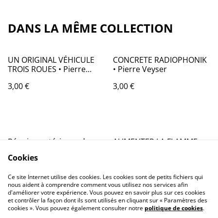
DANS LA MÊME COLLECTION
UN ORIGINAL VÉHICULE
CONCRETE RADIOPHONIK
TROIS ROUES • Pierre
• Pierre Veyser
Veyser
3,00 €
3,00 €
Réunion extérieure de
ALIMENTER LA FLAMME
table commuNEZ-
TCH... • Pierre Veyser
Cookies
Kationniste avec
3,00 €
3,00 €
intervention souterraine •
Ce site Internet utilise des cookies. Les cookies sont de petits fichiers qui
Pierre Veyser
nous aident à comprendre comment vous utilisez nos services afin
d'améliorer votre expérience. Vous pouvez en savoir plus sur ces cookies
et contrôler la façon dont ils sont utilisés en cliquant sur « Paramètres des
cookies ». Vous pouvez également consulter notre
politique de cookies
.