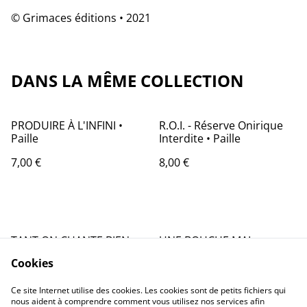
© Grimaces éditions • 2021
DANS LA MÊME COLLECTION
PRODUIRE À L'INFINI •
R.O.I. - Réserve Onirique
Paille
Interdite • Paille
7,00 €
8,00 €
TANT ON CHANTE BIEN •
UNE BOUCHE MAL
Paille
IMPRIMÉE • Paille
Cookies
5,00 €
8,00 €
Ce site Internet utilise des cookies. Les cookies sont de petits fichiers qui
nous aident à comprendre comment vous utilisez nos services afin